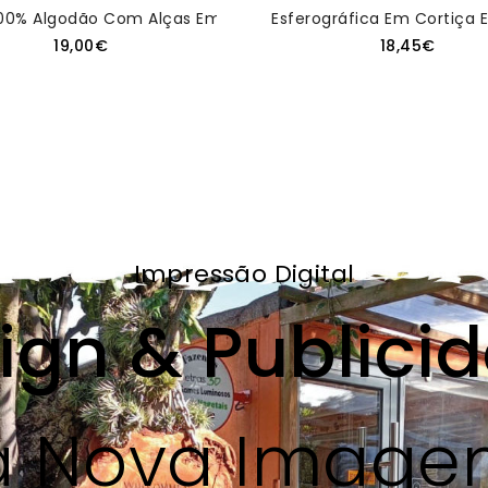
do
00% Algodão Com Alças Em Cortiça Personalizado
Esferográfica Em Cortiça E
19,00€
18,45€
Impressão Digital
ign & Publici
 Nova Image