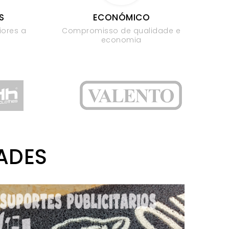
S
ECONÓMICO
ores a
Compromisso de qualidade e
economia
ADES