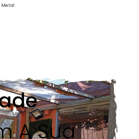
 Metal Personalizada
dade
m A Sua